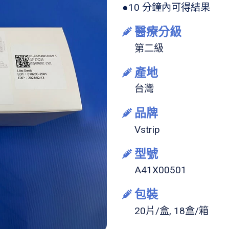
●10 分鐘內可得結果
醫療分級
第二級
產地
台灣
品牌
Vstrip
型號
A41X00501
包裝
20片/盒, 18盒/箱