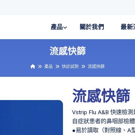
產品
關於我們
最新
流感快篩
產品
快診試劑
流感快篩
流感快篩
Vstrip Flu A&B
自症狀患者的鼻咽部檢體
●易於讀取（對照線、A